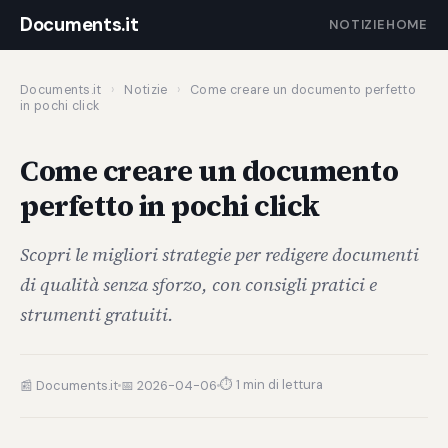
Documents.it
NOTIZIE
HOME
Documents.it
›
Notizie
›
Come creare un documento perfetto
in pochi click
Come creare un documento
perfetto in pochi click
Scopri le migliori strategie per redigere documenti
di qualità senza sforzo, con consigli pratici e
strumenti gratuiti.
⏱ 1 min di lettura
📰 Documents.it
📅 2026-04-06