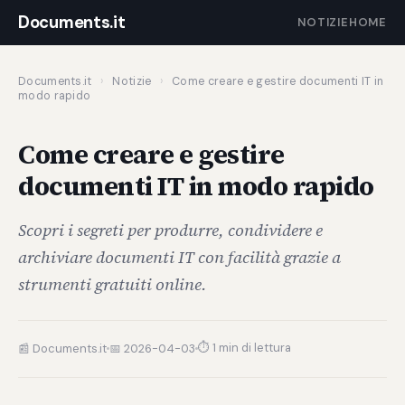
Documents.it
NOTIZIE
HOME
Documents.it
›
Notizie
›
Come creare e gestire documenti IT in
modo rapido
Come creare e gestire
documenti IT in modo rapido
Scopri i segreti per produrre, condividere e
archiviare documenti IT con facilità grazie a
strumenti gratuiti online.
⏱ 1 min di lettura
📰 Documents.it
📅 2026-04-03