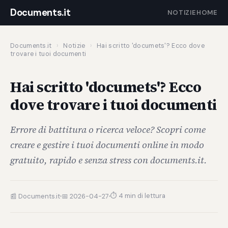
Documents.it
NOTIZIE
HOME
Documents.it
›
Notizie
›
Hai scritto 'documets'? Ecco dove
trovare i tuoi documenti
Hai scritto 'documets'? Ecco
dove trovare i tuoi documenti
Errore di battitura o ricerca veloce? Scopri come
creare e gestire i tuoi documenti online in modo
gratuito, rapido e senza stress con documents.it.
⏱ 4 min di lettura
📰 Documents.it
📅 2026-04-27